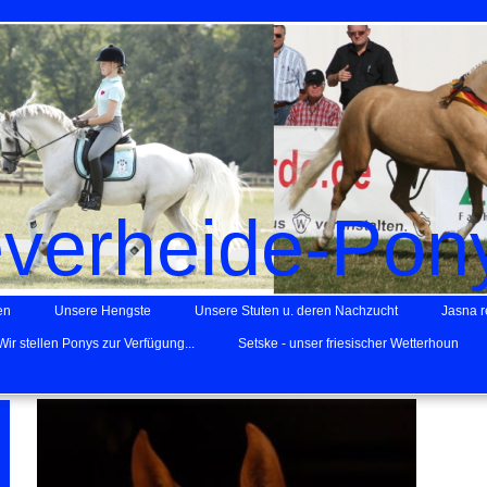
everheide-Pon
en
Unsere Hengste
Unsere Stuten u. deren Nachzucht
Jasna re
Wir stellen Ponys zur Verfügung...
Setske - unser friesischer Wetterhoun