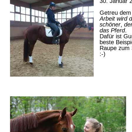
30. Januar 
Getreu dem
Arbeit wird 
schöner
,
der
das Pferd
.
Dafür ist Gu
beste Beispi
Raupe zum S
:-)