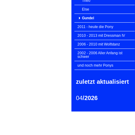
Theo
Else
Gundel
2011 - heute die Pony
2010 - 2013 mit Dressman IV
2006 - 2010 mit Wolfstanz
2002 - 2006 Aller Anfang ist
schwer
und noch mehr Ponys
zuletzt aktualisiert
04
/2026