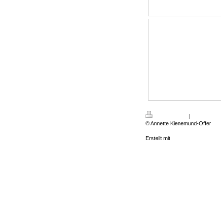
Druckversion
|
Sitemap
© Annette Kienemund-Offer
Erstellt mit
IONOS MyWebsite P