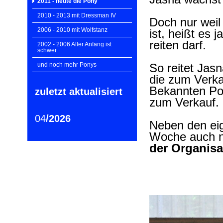
2011 - heute die Pony
2010 - 2013 mit Dressman IV
Doch nur weil
2006 - 2010 mit Wolfstanz
ist, heißt es 
reiten darf.
2002 - 2006 Aller Anfang ist
schwer
und noch mehr Ponys
So reitet Jas
die zum Verk
Bekannten Po
zuletzt aktualisiert
zum Verkauf.
04
/2026
Neben den eig
Woche auch no
der Organisa