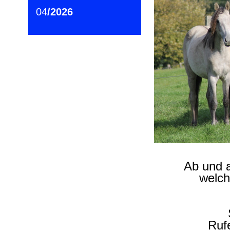
04
/2026
Ab und a
welch
Ruf