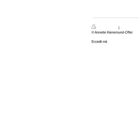
Druckversion
|
Sitemap
© Annette Kienemund-Offer
Erstellt mit
IONOS MyWebsite P