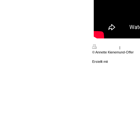
Druckversion
|
Sitemap
© Annette Kienemund-Offer
Erstellt mit
IONOS MyWebsite P