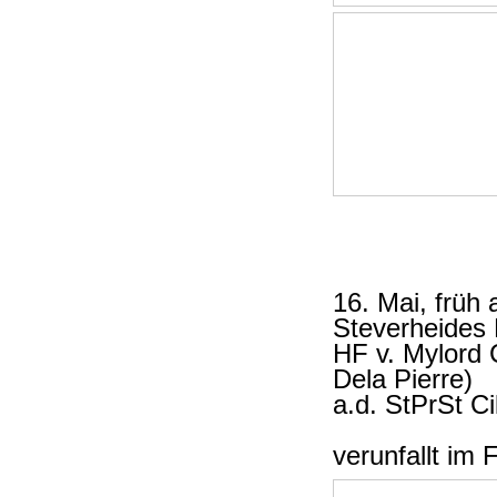
16. Mai, früh
Steverheides
HF v. Mylord
Dela Pierre)
a.d. StPrSt C
verunfallt im 